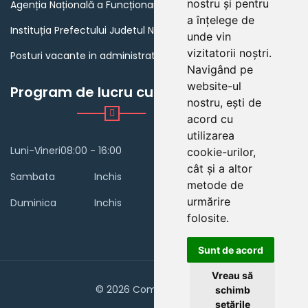
nostru și pentru
Agenția Națională a Funcționarilor Publici
a înțelege de
Instituția Prefectului Judetul Neamt
unde vin
vizitatorii noștri.
Posturi vacante in administratia publica din Romania
Navigând pe
website-ul
Program de lucru cu publicul
nostru, ești de
acord cu
utilizarea
Luni-Vineri
08:00 - 16:00
cookie-urilor,
cât și a altor
Sambata
Inchis
metode de
urmărire
Duminica
Inchis
folosite.
Sunt de acord
Vreau să
© 2026 Comuna Borlești
schimb
setările