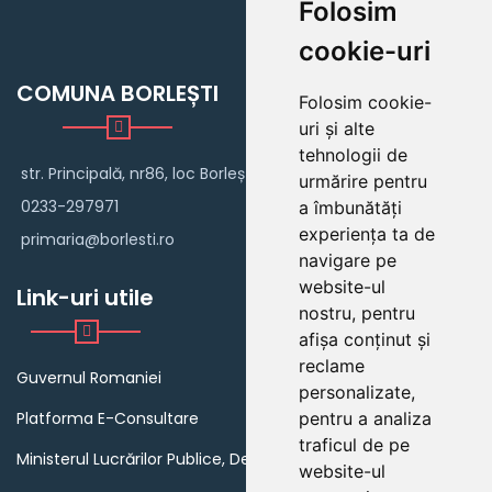
Folosim
cookie-uri
COMUNA BORLEȘTI
Folosim cookie-
uri și alte
tehnologii de
str. Principală, nr86, loc Borlești
urmărire pentru
0233-297971
a îmbunătăți
experiența ta de
primaria@borlesti.ro
navigare pe
website-ul
Link-uri utile
nostru, pentru
afișa conținut și
reclame
Guvernul Romaniei
personalizate,
pentru a analiza
Platforma E-Consultare
traficul de pe
Ministerul Lucrărilor Publice, Dezvoltării și Administrației
website-ul