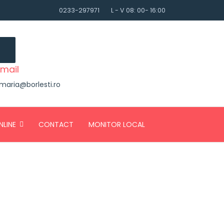
0233-297971
L - V 08: 00- 16:00
mail
imaria@borlesti.ro
NLINE
CONTACT
MONITOR LOCAL