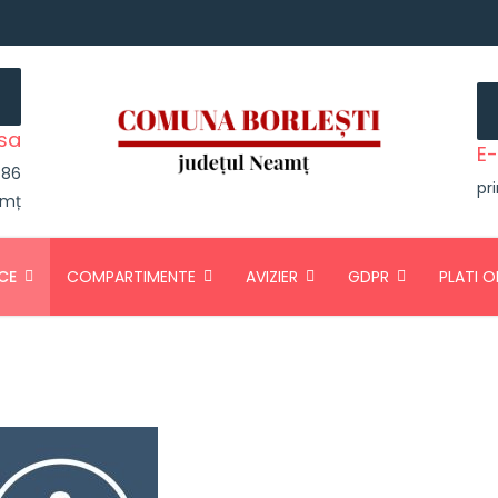
sa
E-
r 86
pr
amț
CE
COMPARTIMENTE
AVIZIER
GDPR
PLATI O