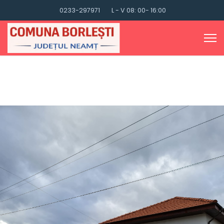
0233-297971
L - V 08: 00- 16:00