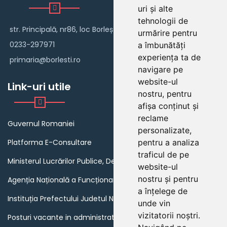
uri și alte
tehnologii de
str. Principală, nr86, loc Borlești
urmărire pentru
0233-297971
a îmbunătăți
experiența ta de
primaria@borlesti.ro
navigare pe
website-ul
Link-uri utile
nostru, pentru
afișa conținut și
reclame
Guvernul Romaniei
personalizate,
Platforma E-Consultare
pentru a analiza
traficul de pe
Ministerul Lucrărilor Publice, Dezvoltării și Administrației
website-ul
nostru și pentru
Agenția Națională a Funcționarilor Publici
a înțelege de
Instituția Prefectului Judetul Neamt
unde vin
vizitatorii noștri.
Posturi vacante in administratia publica din Romania