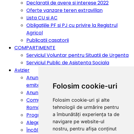
Declaratii de avere si interese 2022
Oferte vanzare teren extravillan
Lista CU si AC
Obligațiile PF si PJ cu privire la Registrul
Agricol
Publicatii casatorii
COMPARTIMENTE
Serviciul Voluntar pentru Situatii de Urgenta
Serviciul Public de Asistenta Sociala
Avizier
Anunt public privind depunerea solicitarii de
emitere a acordului de mediu
Folosim cookie-uri
Anunturi si comunicate
Comunicat de presă „PNRR: Fonduri pentru
Folosim cookie-uri și alte
România modernă și reformată!”
tehnologii de urmărire pentru
a îmbunătăți experiența ta de
Programul National "Masa Sanatoasa"
navigare pe website-ul
Alegeri Prezidentiale 2025
nostru, pentru afișa conținut
Încălzire globală vs schimbări climatice!