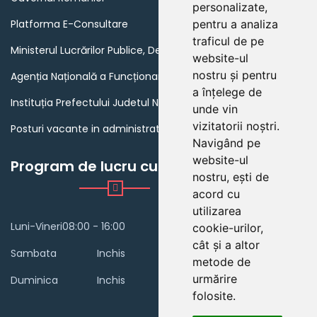
personalizate,
Platforma E-Consultare
pentru a analiza
traficul de pe
Ministerul Lucrărilor Publice, Dezvoltării și Administrației
website-ul
nostru și pentru
Agenția Națională a Funcționarilor Publici
a înțelege de
Instituția Prefectului Judetul Neamt
unde vin
vizitatorii noștri.
Posturi vacante in administratia publica din Romania
Navigând pe
website-ul
Program de lucru cu publicul
nostru, ești de
acord cu
utilizarea
Luni-Vineri
08:00 - 16:00
cookie-urilor,
cât și a altor
Sambata
Inchis
metode de
urmărire
Duminica
Inchis
folosite.