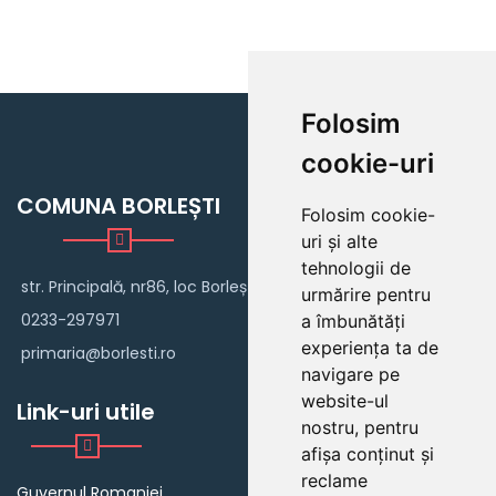
Folosim
cookie-uri
COMUNA BORLEȘTI
Folosim cookie-
uri și alte
tehnologii de
str. Principală, nr86, loc Borlești
urmărire pentru
0233-297971
a îmbunătăți
experiența ta de
primaria@borlesti.ro
navigare pe
website-ul
Link-uri utile
nostru, pentru
afișa conținut și
reclame
Guvernul Romaniei